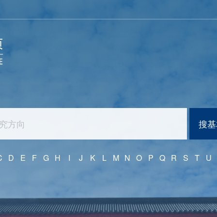
搜基
C
D
E
F
G
H
I
J
K
L
M
N
O
P
Q
R
S
T
U