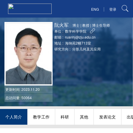
|
ENG
登录
阮火军
博士
|
教授
|
博士生导师
单位 :
数学科学学院
邮箱 :
ruanhj@zju.edu.cn
地址 :
海纳苑2幢713室
研究方向 :
分形几何及其应用
更新时间
: 2023.11.20
总访问量: 50064
个人简介
教学工作
科研
其他
发表论文
出