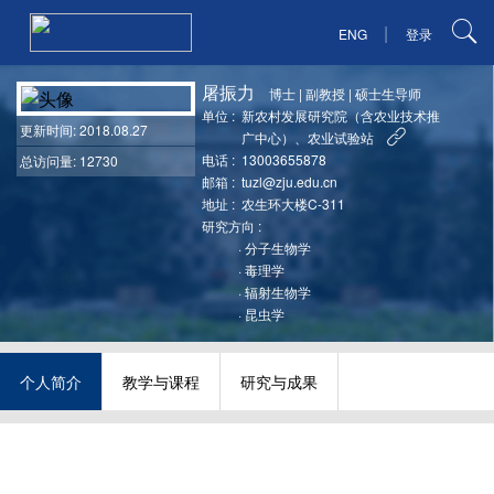
|
ENG
登录
屠振力
博士
|
副教授
|
硕士生导师
单位 :
新农村发展研究院（含农业技术推
更新时间
: 2018.08.27
广中心）、农业试验站
电话 :
13003655878
总访问量: 12730
邮箱 :
tuzl@zju.edu.cn
地址 :
农生环大楼C-311
研究方向 :
·
分子生物学
·
毒理学
·
辐射生物学
·
昆虫学
个人简介
教学与课程
研究与成果