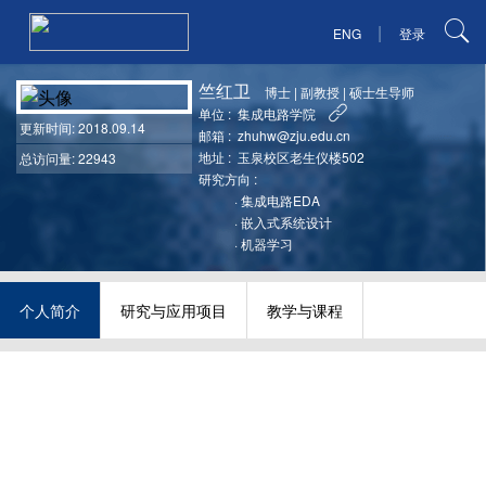
|
ENG
登录
竺红卫
博士
|
副教授
|
硕士生导师
单位 :
集成电路学院
更新时间
: 2018.09.14
邮箱 :
zhuhw@zju.edu.cn
地址 :
玉泉校区老生仪楼502
总访问量: 22943
研究方向 :
·
集成电路EDA
·
嵌入式系统设计
·
机器学习
个人简介
研究与应用项目
教学与课程