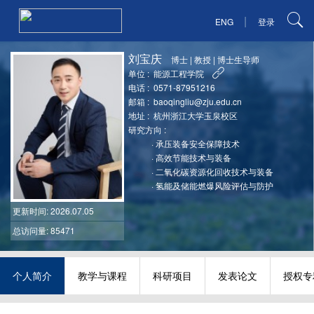
|
ENG
登录
刘宝庆
博士
|
教授
|
博士生导师
单位 :
能源工程学院
电话 :
0571-87951216
邮箱 :
baoqingliu@zju.edu.cn
地址 :
杭州浙江大学玉泉校区
研究方向 :
·
承压装备安全保障技术
·
高效节能技术与装备
·
二氧化碳资源化回收技术与装备
·
氢能及储能燃爆风险评估与防护
更新时间
: 2026.07.05
总访问量: 85471
个人简介
教学与课程
科研项目
发表论文
授权专