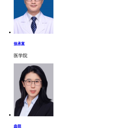
徐承富
医学院
曲萌