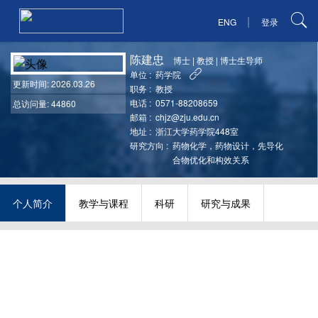
|
ENG
登录
陈建忠
博士
|
教授
|
博士生导师
单位 :
药学院
更新时间
: 2026.03.26
职务 :
教授
电话 :
0571-88208659
总访问量: 44860
邮箱 :
chjz@zju.edu.cn
地址 :
浙江大学药学院448室
研究方向 :
药物化学，药物设计，先导化
合物优化和构效关系
个人简介
教学与课程
科研
研究与成果