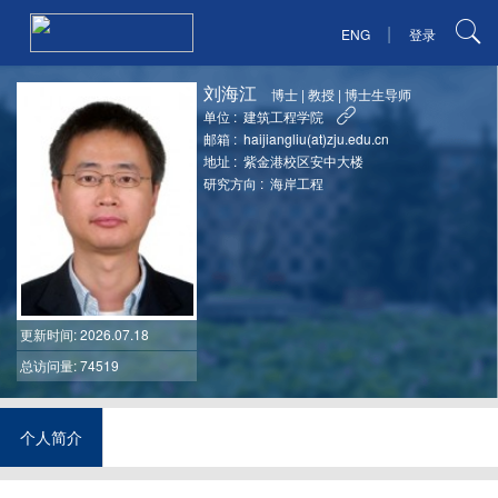
|
ENG
登录
刘海江
博士
|
教授
|
博士生导师
单位 :
建筑工程学院
邮箱 :
haijiangliu(at)zju.edu.cn
地址 :
紫金港校区安中大楼
研究方向 :
海岸工程
更新时间
: 2026.07.18
总访问量: 74519
个人简介