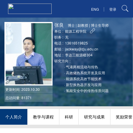
|
ENG
登录
张良
博士
|
副教授
|
博士生导师
单位 :
能源工程学院
职务 :
无
电话 :
13616519825
邮箱 :
jackway@zju.edu.cn
地址 :
李达三能源楼304
研究方向 :
·
气液两相流动与传热
·
高效储热系统开发及应用
·
能源系统高效节能技术
·
新型换热器开发与应用
更新时间
: 2023.10.30
·
氢能安全中的传热传质问题
总访问量: 81371
个人简介
教学与课程
科研
研究与成果
奖励荣誉