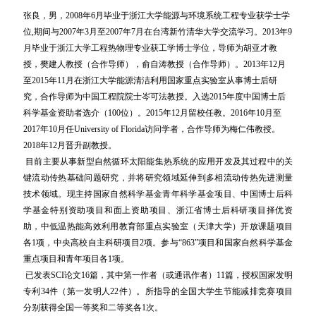
张良，男，
2008年6月毕业于浙江大学能源与环境系统工程专业获学士学
位,期间与2007年3月至2007年7月在台湾新竹清华大学交流学习。2013年9
月毕业于浙江大学工程热物理专业获工学博士学位，导师为胡亚才教
授，樊建人教授（合作导师），俞自涛教授（合作导师）。2013年12月
至2015年11月在浙江大学能源清洁利用国家重点实验室从事博士后研
究，合作导师为中国工程院院士岑可法教授。入选2015年度中国博士后
科学基金资助者选介（100位）。2015年12月留校任教。2016年10月至
2017年10月任University of Florida访问学者，合作导师为梅仁伟教授。
2018年12月晋升副教授。
目前主要从事新型自然循环太阳能集热系统的应用开发及其过程中的关
键流动传热基础问题研究，并将研究领域延伸到多相流动传热先进测量
技术领域。现主持国家自然科学基金青年科学基金项目、中国博士后科
学基金特别资助项目和面上资助项目、浙江省博士后科研项目择优资
助，中低温热能高效利用教育部重点实验室（天津大学）开放课题项目
各1项，中央高校自主科研项目2项。参与“863”项目和国家自然科学基金
重点项目和青年项目各1项。
已发表SCI论文16篇，其中第一作者（或通讯作者）11篇，授权国家发明
专利34件（第一发明人22件）。所指导的全国大学生节能减排竞赛项目
分别获得全国一等奖和二等奖各1次。