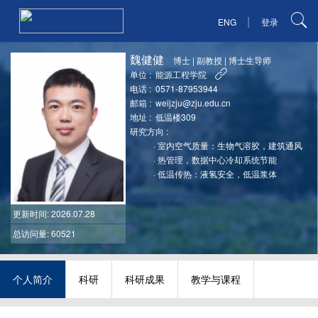
|
ENG
登录
魏健健
博士
|
副教授
|
博士生导师
单位 :
能源工程学院
电话 :
0571-87953944
邮箱 :
weijzju@zju.edu.cn
地址 :
低温楼309
研究方向 :
·
室内空气质量：生物气溶胶，建筑通风
·
热管理，数据中心冷却系统节能
·
低温传热：液氢安全，低温浆体
更新时间
: 2026.07.28
总访问量: 60521
个人简介
科研
科研成果
教学与课程