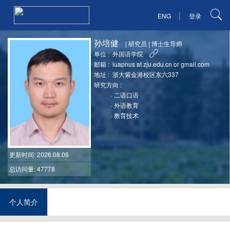
|
ENG
登录
孙培健
|
研究员
|
博士生导师
单位 :
外国语学院
邮箱 :
luapnus at zju.edu.cn or gmail.com
地址 :
浙大紫金港校区东六337
研究方向 :
·
二语口语
·
外语教育
·
教育技术
更新时间
: 2026.08.06
总访问量: 47778
个人简介