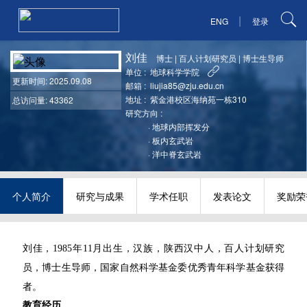
|
ENG
登录
刘佳
博士
|
百人计划研究员
|
博士生导师
单位 :
地球科学学院
更新时间
: 2025.09.08
邮箱 :
liujia85@zju.edu.cn
地址 :
紫金港校区海纳苑一栋310
总访问量: 43362
研究方向 :
·
地球内部挥发分
·
板内玄武岩
·
洋中脊玄武岩
个人简介
研究与成果
学术任职
发表论文
奖励荣
刘佳，1985年11月出生，汉族，陕西汉中人，百人计划研究
员，博士生导师，国家自然科学基金委优秀青年科学基金获得
者。
教育经历