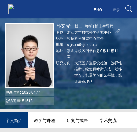
|
ENG
登录
孙文光
博士
|
教授
|
博士生导师
单位 :
浙江大学数据科学研究中心
职务 :
数据科学研究中心主任
邮箱 :
wgsun@zju.edu.cn
地址 :
紫金港校区图书信息C楼14楼1411
室
研究方向 :
大范围多重假设检验，选择性
推断，经验贝叶斯方法，迁移
学习，机器学习的公平性，统
计决策理论
更新时间
: 2025.01.14
总访问量: 51518
个人简介
教学与课程
研究与成果
学术交流