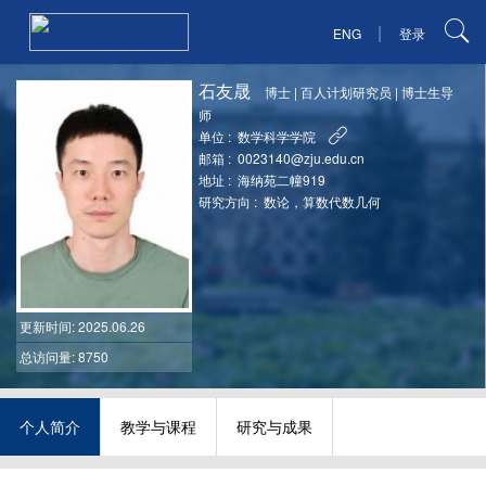
|
ENG
登录
石友晟
博士
|
百人计划研究员
|
博士生导
师
单位 :
数学科学学院
邮箱 :
0023140@zju.edu.cn
地址 :
海纳苑二幢919
研究方向 :
数论，算数代数几何
更新时间
: 2025.06.26
总访问量: 8750
个人简介
教学与课程
研究与成果