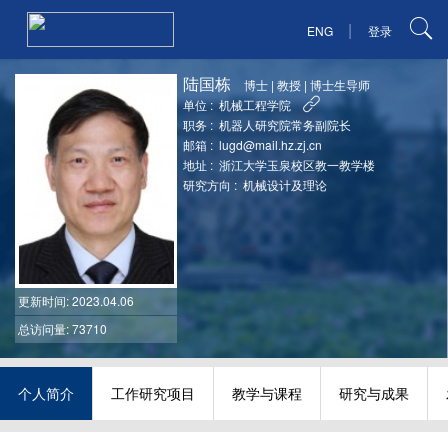
|
ENG
登录
陆国栋
博士
|
教授
|
博士生导师
单位 :
机械工程学院
职务 :
机器人研究院常务副院长
邮箱 :
lugd@mail.hz.zj.cn
地址 :
浙江大学玉泉校区教一教学楼
研究方向 :
机械设计及理论
更新时间
: 2023.04.06
总访问量: 73710
个人简介
工作研究项目
教学与课程
研究与成果