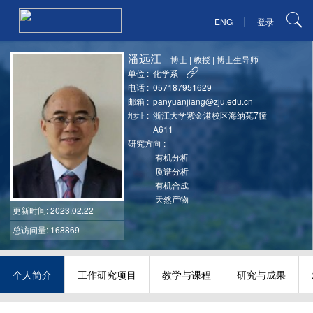
|
ENG
登录
潘远江
博士
|
教授
|
博士生导师
单位 :
化学系
电话 :
057187951629
邮箱 :
panyuanjiang@zju.edu.cn
地址 :
浙江大学紫金港校区海纳苑7幢
A611
研究方向 :
·
有机分析
·
质谱分析
·
有机合成
·
天然产物
更新时间
: 2023.02.22
总访问量: 168869
个人简介
工作研究项目
教学与课程
研究与成果