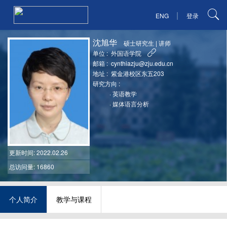
|
ENG
登录
沈旭华
硕士研究生
|
讲师
单位 :
外国语学院
邮箱 :
cynthiazju@zju.edu.cn
地址 :
紫金港校区东五203
研究方向 :
·
英语教学
·
媒体语言分析
更新时间
: 2022.02.26
总访问量: 16860
个人简介
教学与课程