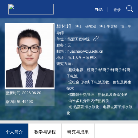
|
ENG
登录
杨化超
博士
|
研究员 | 博士生导师
|
博士生
导师
单位 :
能源工程学院
职务 :
无
邮箱 :
huachao@zju.edu.cn
地址 :
浙江大学玉泉校区
研究方向 :
·
超级电容、锂离子/钠离子/钾离子/锌离
子电池
·
退役废旧锂离子电池回收、修复及再生
技术
更新时间
: 2026.06.20
·
储能器件热管理、热仿真及寿命预测
·
纳米多孔介质内传热传质
总访问量: 49493
·
光-热蒸发海水淡化、电容去离子海水淡
化
个人简介
教学与课程
研究与成果