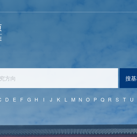
搜基
C
D
E
F
G
H
I
J
K
L
M
N
O
P
Q
R
S
T
U