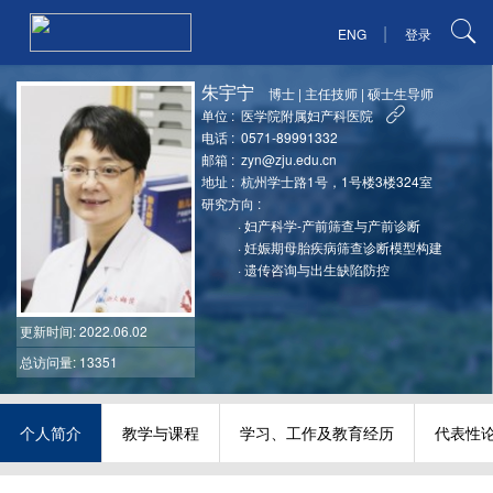
|
ENG
登录
朱宇宁
博士
|
主任技师
|
硕士生导师
单位 :
医学院附属妇产科医院
电话 :
0571-89991332
邮箱 :
zyn@zju.edu.cn
地址 :
杭州学士路1号，1号楼3楼324室
研究方向 :
·
妇产科学-产前筛查与产前诊断
·
妊娠期母胎疾病筛查诊断模型构建
·
遗传咨询与出生缺陷防控
更新时间
: 2022.06.02
总访问量: 13351
个人简介
教学与课程
学习、工作及教育经历
代表性