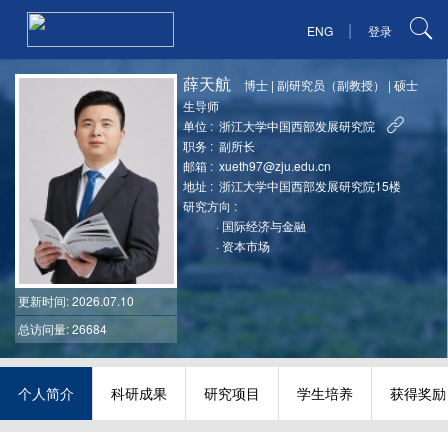
|
ENG
登录
薛天航
博士
|
副研究员（副教授）
|
硕士
生导师
单位 :
浙江大学中国西部发展研究院
职务 :
副所长
邮箱 :
xueth97@zju.edu.cn
地址 :
浙江大学中国西部发展研究院15楼
研究方向 :
·
国际经济与金融
·
资本市场
更新时间
: 2026.07.10
总访问量: 26684
个人简介
科研成果
研究项目
学生培养
获得奖励