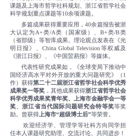
课题及上海市哲学社科规划、浙江省哲学社会
科学规划重点课题等
10
余项课题。
多篇成果获得重要应用，
40
余篇报告被浙
大认定为
A+
类/
A
类（国家级）、
B+
类/
B
类
（省部级）等智库成果。理论观点发表在《光
明日报》、
China Global
Television
等权威及
《浙江日报》、《中国贸易报》等媒体。
代表性研究成果如，《全球变局下推动中
国经济高水平对外开放的重大问题研究》（
1
作）获得
第二十二届浙江省哲学社会科学优秀
成果奖一等奖
，其他成果获得
浙江省哲学社会
科学优秀成果奖青年奖、
上海市金融学会一等
奖
、
浙江省当代国际问题研究会特等奖
等奖
励。曾获得
上海市
“超级博士后”
等荣誉。
欢迎经济学、管理学等社科方向同学担
任本人课题研究助理、交流讨论、共同进步！