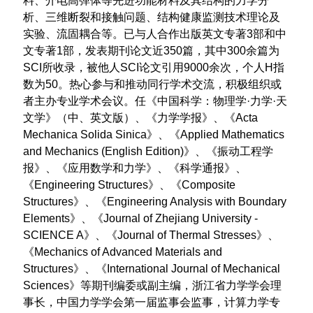
料、介电高弹体等先进功能材料及其结构的力学分
析、三维断裂和接触问题、结构健康监测技术理论及
实验、流固耦合等。已与人合作出版英文专著
3
部和中
文专著
1
部，发表期刊论文近
350
篇，其中
300
余篇为
SCI
所收录，被他人
SCI
论文引用9
000余
次，个人
H
指
数为50
。热心参与和推动同行学术交流，积极组织或
者主办专业学术会议。任《中国科学：物理学
·
力学
·
天
文学》（中、英文版）、《力学学报》、《Acta
Mechanica Solida Sinica》、《
Applied Mathematics
and Mechanics (English Edition)
》、《振动工程学
报》、《应用数学和力学》、《科学通报》、
《
Engineering Structures
》、
《
Composite
Structures
》、
《Engineering Analysis with Boundary
Elements》、
《
Journal of Zhejiang University -
SCIENCE A
》、
《
Journal of Thermal Stresses
》、
《
Mechanics of Advanced Materials and
Structures
》、
《
International Journal of Mechanical
Sciences
》等期刊编委或副主编，浙江省力学学会理
事长，中国力学学会第一届监事会监事，计算力学专