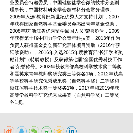
业委员会特邀委员
，中国硅酸盐学会微纳技术分会副
理事长，中国材料研究学会超材料分会常务理事。
2005
年入选“教育部新世纪优秀人才支持计划”，
2007
年获得国家自然科学基金委员会杰出青年基金资助，
2008
年获“浙江省优秀留学回国人员”荣誉称号，
2009
年获得第十届中国力学学会青年科技奖，
2013
年作为
负责人获得基金委创新研究群体项目资助（
2016
年获
延续资助），
2016
年入选
2015
年度教育部“长江学者奖
励计划”（特聘教授）及获得第七届“全国优秀科技工作
者”荣誉称号。
2002
年获教育部高校科学技术奖二等奖
和霍英东青年教师奖研究类三等奖各
1
项，
2012
年获高
等学校科学研究优秀成果奖（自然科学奖）二等奖和
浙江省科学技术奖一等奖各
1
项
，2017
年和2019年获
高等学校科学研究优秀成果奖（自然科学奖）二等奖
各
1
项。