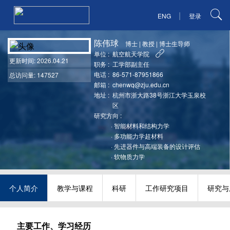
|
ENG
登录
陈伟球
博士
|
教授
|
博士生导师
单位 :
航空航天学院
更新时间
: 2026.04.21
职务 :
工学部副主任
电话 :
86-571-87951866
总访问量: 147527
邮箱 :
chenwq@zju.edu.cn
地址 :
杭州市浙大路38号浙江大学玉泉校
区
研究方向 :
·
智能材料和结构力学
·
多功能力学超材料
·
先进器件与高端装备的设计评估
·
软物质力学
个人简介
教学与课程
科研
工作研究项目
研究与
主要工作、学习经历