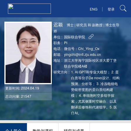
|
ENG
登录
迟颖
博士
|
研究员 和 副教授
|
博士生导
师
单位 :
国际联合学院
职务 :
PI
电话 :
微信号：Chi_Ying_Ox
邮箱 :
yingchi@intl.zju.edu.cn
地址 :
浙江大学海宁国际校区浙大爱丁堡
联合学院楼A楼
研究方向 :
1. AI GPT和专业大模型； 2. 蛋
白质等分子De novo设计、结构
预测、分析等； 3. 冷冻电镜电
更新时间
: 2024.04.19
势能密度图的蛋白质结构建
模； 4. 单细胞时空多组学探
总访问量: 21547
索，尤其侧重时空融合、以及
翻译后修饰和代谢组学。5. 医
疗AI。
个人简介
教学与课程
研究与成果