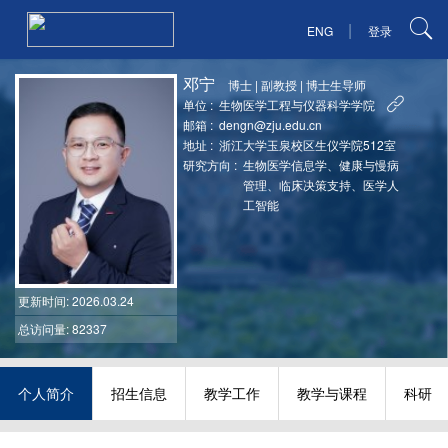
|
ENG
登录
邓宁
博士
|
副教授
|
博士生导师
单位 :
生物医学工程与仪器科学学院
邮箱 :
dengn@zju.edu.cn
地址 :
浙江大学玉泉校区生仪学院512室
研究方向 :
生物医学信息学、健康与慢病
管理、临床决策支持、医学人
工智能
更新时间
: 2026.03.24
总访问量: 82337
个人简介
招生信息
教学工作
教学与课程
科研