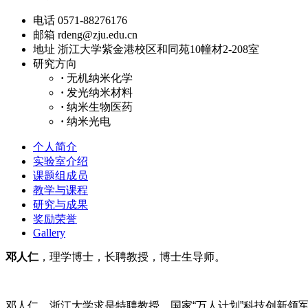
电话
0571-88276176
邮箱
rdeng@zju.edu.cn
地址
浙江大学紫金港校区和同苑10幢材2-208室
研究方向
·
无机纳米化学
·
发光纳米材料
·
纳米生物医药
·
纳米光电
个人简介
实验室介绍
课题组成员
教学与课程
研究与成果
奖励荣誉
Gallery
邓人仁
，理学博士，长聘教授，博士生导师。
邓人仁，浙江大学求是特聘教授，国家“万人计划”科技创新