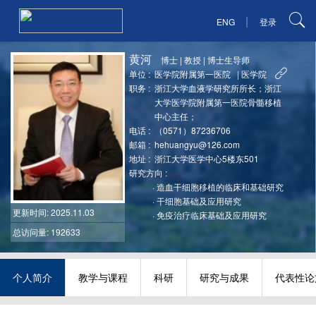
|
ENG
登录
黄河
博士
|
教授
|
博士生导师
单位 :
医学院附属第一医院
|
医学院
职务 :
浙江大学血液学研究所所长；浙江
大学医学院附属第一医院骨髓移植
中心主任；
电话 :
（0571）87236706
邮箱 :
hehuangyu@126.com
地址 :
浙江大学医学中心5楼东501
研究方向 :
·
造血干细胞移植的临床和基础研究
·
干细胞基础及应用研究
更新时间
: 2025.11.03
·
免疫治疗临床基础及应用研究
总访问量: 192633
个人简介
教学与课程
科研
研究与成果
代表性论