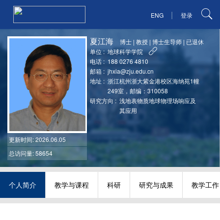
|
ENG
登录
夏江海
博士
|
教授
|
博士生导师
|
已退休
单位 :
地球科学学院
电话 :
188 0276 4810
邮箱 :
jhxia@zju.edu.cn
地址 :
浙江杭州浙大紫金港校区海纳苑1幢
249室，邮编：310058
研究方向 :
浅地表物质地球物理场响应及
其应用
更新时间
: 2026.06.05
总访问量: 58654
个人简介
教学与课程
科研
研究与成果
教学工作