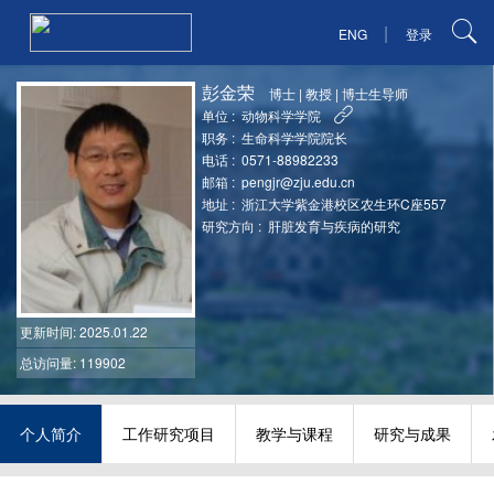
|
ENG
登录
彭金荣
博士
|
教授
|
博士生导师
单位 :
动物科学学院
职务 :
生命科学学院院长
电话 :
0571-88982233
邮箱 :
pengjr@zju.edu.cn
地址 :
浙江大学紫金港校区农生环C座557
研究方向 :
肝脏发育与疾病的研究
更新时间
: 2025.01.22
总访问量: 119902
个人简介
工作研究项目
教学与课程
研究与成果