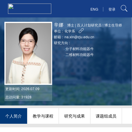
|
ENG
登录
辛娜
博士
|
百人计划研究员
|
博士生导师
单位 :
化学系
邮箱 :
na.xin@zju.edu.cn
研究方向 :
·
分子材料功能器件
·
二维材料功能器件
更新时间
: 2026.07.09
总访问量: 31928
个人简介
教学与课程
研究与成果
课题组成员