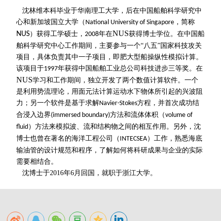
沈林维本科毕业于华南理工大学，后在中国船舶科学研究中
心和新加坡国立大学（
National University of Singapore，简称
NUS
NUS
）获得工学硕士，
年在
获得博士学位。在中国船
2008
舶科学研究中心工作期间，主要参与一个“八五”国家科技攻关
项目，具体负责其中一子项目，即肥大型船操纵性模拟计算。
该项目于
年获得中国船舶工业总公司科技进步三等奖。在
1997
NUS
学习和工作期间，独立开发了两个数值计算软件。一个
是利用势流理论，用面元法计算运动水下物体所引起的兴波阻
力；另一个软件是基于求解
方程，并首次成功结
Navier-Stokes
合浸入边界
方法和流体体积（
(immersed boundary)
volume of
）方法来模拟波、流和结构物之间的相互作用。另外，沈
fluid
博士也曾在著名的海洋工程公司（
）工作，熟悉海底
INTECSEA
输油管的设计规范和程序，了解如何将科研成果与企业的实际
需要相结合。
沈博士于2016年6月回国，就职于浙江大学。