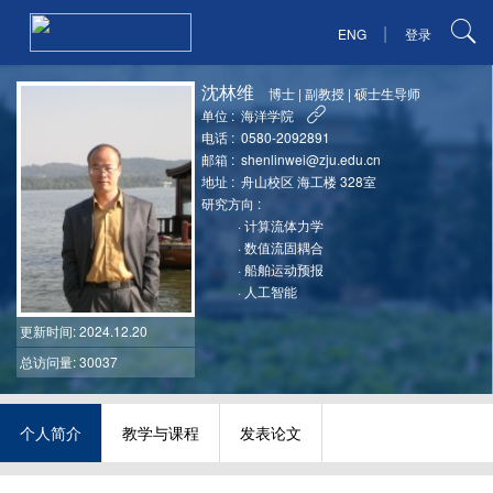
|
ENG
登录
沈林维
博士
|
副教授
|
硕士生导师
单位 :
海洋学院
电话 :
0580-2092891
邮箱 :
shenlinwei@zju.edu.cn
地址 :
舟山校区 海工楼 328室
研究方向 :
·
计算流体力学
·
数值流固耦合
·
船舶运动预报
·
人工智能
更新时间
: 2024.12.20
总访问量: 30037
个人简介
教学与课程
发表论文