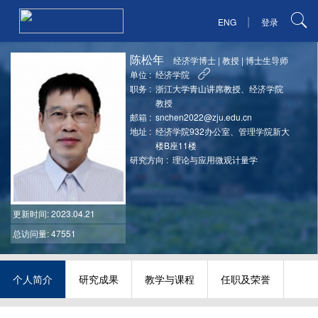
|
ENG
登录
陈松年
经济学博士
|
教授
|
博士生导师
单位 :
经济学院
职务 :
浙江大学青山讲席教授、经济学院
教授
邮箱 :
snchen2022@zju.edu.cn
地址 :
经济学院932办公室、管理学院新大
楼B座11楼
研究方向 :
理论与应用微观计量学
更新时间
: 2023.04.21
总访问量: 47551
个人简介
研究成果
教学与课程
任职及荣誉