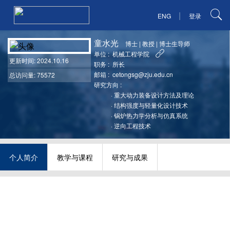
|
ENG
登录
童水光
博士
|
教授
|
博士生导师
单位 :
机械工程学院
更新时间
: 2024.10.16
职务 :
所长
邮箱 :
cetongsg@zju.edu.cn
总访问量: 75572
研究方向 :
·
重大动力装备设计方法及理论
·
结构强度与轻量化设计技术
·
锅炉热力学分析与仿真系统
·
逆向工程技术
个人简介
教学与课程
研究与成果