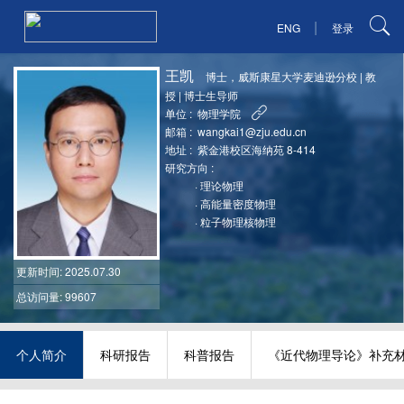
|
ENG
登录
王凯
博士，威斯康星大学麦迪逊分校
|
教
授
|
博士生导师
单位 :
物理学院
邮箱 :
wangkai1@zju.edu.cn
地址 :
紫金港校区海纳苑 8-414
研究方向 :
·
理论物理
·
高能量密度物理
·
粒子物理核物理
更新时间
: 2025.07.30
总访问量: 99607
个人简介
科研报告
科普报告
《近代物理导论》补充