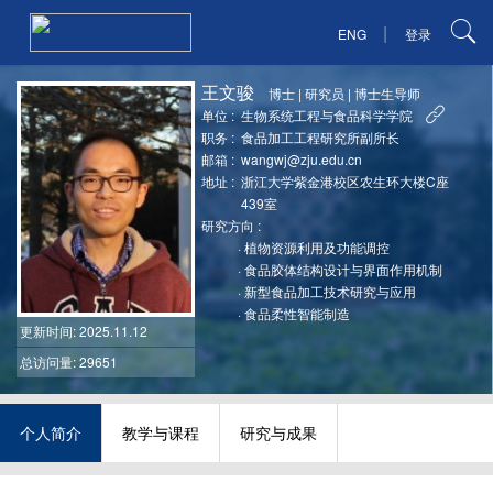
|
ENG
登录
王文骏
博士
|
研究员
|
博士生导师
单位 :
生物系统工程与食品科学学院
职务 :
食品加工工程研究所副所长
邮箱 :
wangwj@zju.edu.cn
地址 :
浙江大学紫金港校区农生环大楼C座
439室
研究方向 :
·
植物资源利用及功能调控
·
食品胶体结构设计与界面作用机制
·
新型食品加工技术研究与应用
·
食品柔性智能制造
更新时间
: 2025.11.12
总访问量: 29651
个人简介
教学与课程
研究与成果