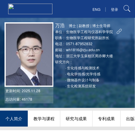
|
ENG
登录
万浩
博士
|
副教授
|
博士生导师
单位 :
生物医学工程与仪器科学学院
职务 :
生物医学工程研究所副所长
电话 :
0571-87952832
邮箱 :
wh1816@zju.edu.cn
地址 :
浙江大学玉泉校区周亦卿大楼
研究方向 :
·
生化传感与检测技术
·
电化学传感/光学传感
·
微纳器件设计与制备
·
生化检测系统研发
更新时间
: 2025.11.28
总访问量: 46178
个人简介
教学与课程
研究与成果
专利成果
出版