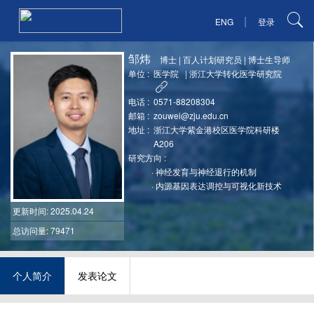
|
ENG
登录
邹炜
博士
|
百人计划研究员
|
博士生导师
单位 :
医学院
|
浙江大学转化医学研究院
电话 :
0571-88208304
邮箱 :
zouwei@zju.edu.cn
地址 :
浙江大学紫金港校区医学院科研楼
A206
研究方向 :
·
神经发育与神经退行的机制
·
内源基因表达调控与可视化新技术
更新时间
: 2025.04.24
总访问量: 79471
个人简介
发表论文