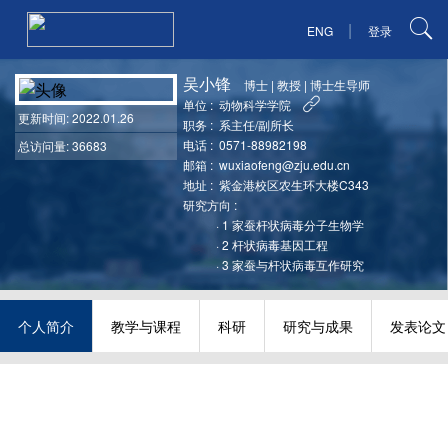
|
ENG
登录
吴小锋
博士
|
教授
|
博士生导师
单位 :
动物科学学院
更新时间
: 2022.01.26
职务 :
系主任/副所长
电话 :
0571-88982198
总访问量: 36683
邮箱 :
wuxiaofeng@zju.edu.cn
地址 :
紫金港校区农生环大楼C343
研究方向 :
·
1 家蚕杆状病毒分子生物学
·
2 杆状病毒基因工程
·
3 家蚕与杆状病毒互作研究
个人简介
教学与课程
科研
研究与成果
发表论文