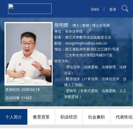
|
ENG
登录
熊明辉
博士
|
教授
|
博士生导师
单位 :
光华法学院
职务 :
浙江大学数字法治实验室主任
邮箱 :
xiongminghui@zju.edu.cn
地址 :
浙江省杭州市西湖区之江路51号浙
江大学光华法学院2号楼317室
研究方向 :
·
理论法学（法律逻辑、法律推理、法律
论证）
·
数字法学（计算法学、法律信息学、法
律人工智能）
更新时间
: 2026.04.16
·
逻辑学（非形式逻辑、法律逻辑、人工
智能逻辑 ）
总访问量: 51422
个人简介
教育背景
职业经历
社会兼职
代表性论