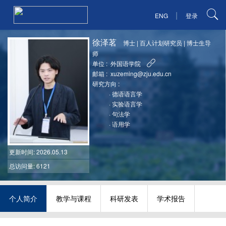
|
ENG
登录
徐泽茗
博士
|
百人计划研究员
|
博士生导
师
单位 :
外国语学院
邮箱 :
xuzeming@zju.edu.cn
研究方向 :
·
德语语言学
·
实验语言学
·
句法学
·
语用学
更新时间
: 2026.05.13
总访问量: 6121
个人简介
教学与课程
科研发表
学术报告