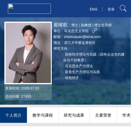
|
ENG
登录
翟绪权
博士
|
副教授
|
博士生导师
单位 :
马克思主义学院
邮箱 :
zhaixuquan@sina.com
地址 :
浙江大学紫金港校区
研究方向 :
·
国有经济理论与实践（国有企业党的建
设与干部教育）
·
马克思生产力理论
·
新质生产力理论与实践
·
绿色经济
更新时间
: 2026.07.03
总访问量: 27455
个人简介
教学与课程
研究与成果
主要荣誉
学术