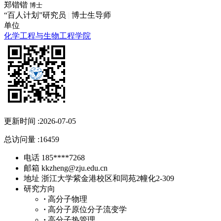
郑锴锴
博士
“百人计划”研究员
|
博士生导师
单位
化学工程与生物工程学院
更新时间 :
2026-07-05
总访问量 :
16459
电话
185****7268
邮箱
kkzheng@zju.edu.cn
地址
浙江大学紫金港校区和同苑2幢化2-309
研究方向
·
高分子物理
·
高分子原位分子流变学
·
高分子热管理