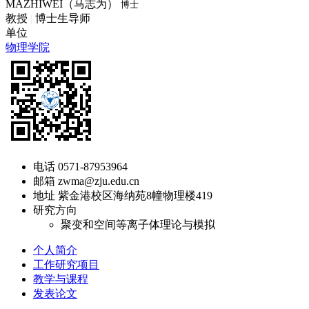
MAZHIWEI（马志为）
博士
教授
|
博士生导师
单位
物理学院
电话
0571-87953964
邮箱
zwma@zju.edu.cn
地址
紫金港校区海纳苑8幢物理楼419
研究方向
聚变和空间等离子体理论与模拟
个人简介
工作研究项目
教学与课程
发表论文