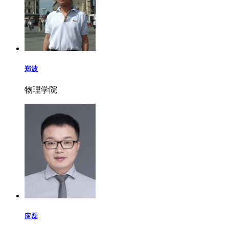
郑波
物理学院
应磊