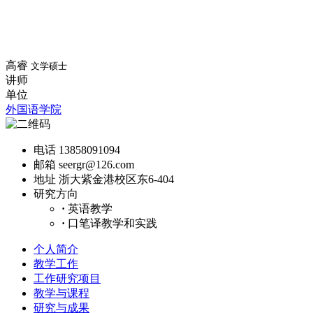
高睿
文学硕士
讲师
单位
外国语学院
电话
13858091094
邮箱
seergr@126.com
地址
浙大紫金港校区东6-404
研究方向
·
英语教学
·
口笔译教学和实践
个人简介
教学工作
工作研究项目
教学与课程
研究与成果