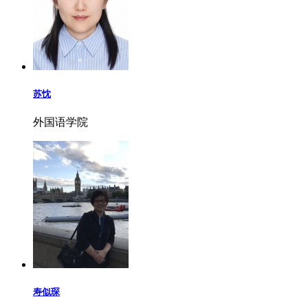
苏忱
外国语学院
寿似琛