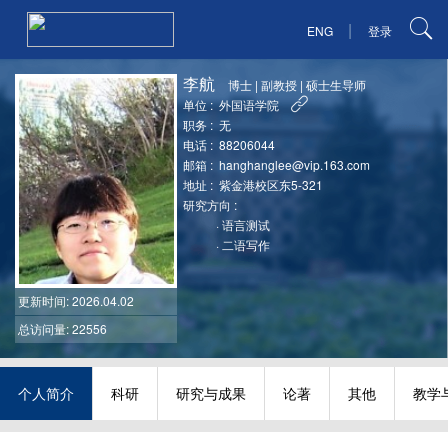
|
ENG
登录
李航
博士
|
副教授
|
硕士生导师
单位 :
外国语学院
职务 :
无
电话 :
88206044
邮箱 :
hanghanglee@vip.163.com
地址 :
紫金港校区东5-321
研究方向 :
·
语言测试
·
二语写作
更新时间
: 2026.04.02
总访问量: 22556
个人简介
科研
研究与成果
论著
其他
教学