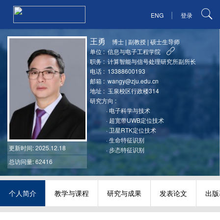
|
ENG
登录
王勇
博士
|
副教授
|
硕士生导师
单位 :
信息与电子工程学院
职务 :
计算智能与信号处理研究所副所长
电话 :
13388600193
邮箱 :
wangy@zju.edu.cn
地址 :
玉泉校区行政楼314
研究方向 :
·
电子科学与技术
·
超宽带UWB定位技术
·
卫星RTK定位技术
·
生命特征识别
更新时间
: 2025.12.18
·
步态特征识别
总访问量: 62416
个人简介
教学与课程
研究与成果
发表论文
出版