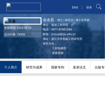
|
ENG
登录
金余其
博士
|
研究员
|
博士生导师
单位 :
能源工程学院
更新时间
: 2023.06.15
电话 :
0571-87951294
邮箱 :
jinyuqi@zju.edu.cn
总访问量: 19356
地址 :
浙江大学热能工程研究所
研究方向 :
·
工程热物理
·
固废焚烧
个人简介
研究与成果
国家专利
发表论文
出版专