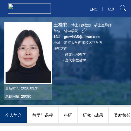
|
ENG
登录
王桂彩
博士
|
副教授
|
硕士生导师
单位 :
哲学学院
邮箱 :
growth35@aliyun.com
地址 :
浙江大学西溪校区哲学系
研究方向 :
·
跨文化宗教学
·
当代宗教哲学
更新时间
: 2026.03.31
总访问量: 28080
个人简介
教学与课程
科研
研究与成果
奖励荣誉