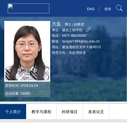
|
ENG
登录
方磊
博士
|
副教授
单位 :
建筑工程学院
电话 :
0571-88206587
邮箱 :
fanglei1999@zju.edu.cn
地址 :
紫金港校区安中大楼A513
研究方向 :
水处理技术
更新时间
: 2023.04.04
总访问量: 26995
个人简介
教学与课程
科研项目
发表论文