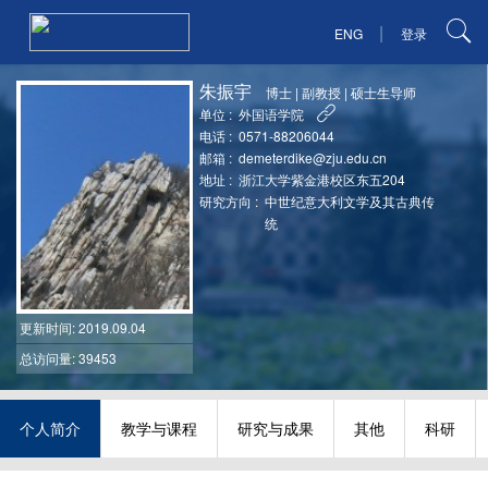
|
ENG
登录
朱振宇
博士
|
副教授
|
硕士生导师
单位 :
外国语学院
电话 :
0571-88206044
邮箱 :
demeterdike@zju.edu.cn
地址 :
浙江大学紫金港校区东五204
研究方向 :
中世纪意大利文学及其古典传
统
更新时间
: 2019.09.04
总访问量: 39453
个人简介
教学与课程
研究与成果
其他
科研