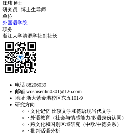
庄玮
博士
研究员
|
博士生导师
单位
外国语学院
职务
浙江大学清源学社副社长
电话
88206039
邮箱
woshisenlin0301@126.com
地址
浙大紫金港校区东五101-9
研究方向
·
文化记忆 比较文学和德语现当代文学
·
外语教育（社会与情感能力/多语身份认同）
·
跨文化和国别区域研究（中欧/中德关系）
·
批判话语分析